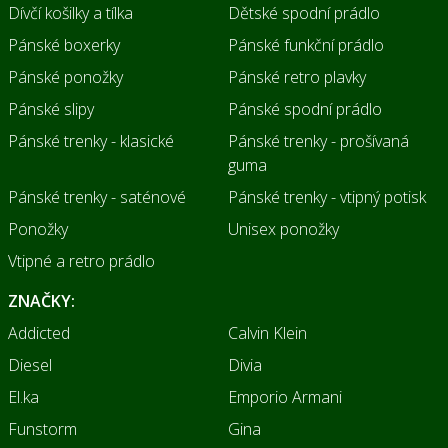
Dívčí košilky a tílka
Dětské spodní prádlo
Pánské boxerky
Pánské funkční prádlo
Pánské ponožky
Pánské retro plavky
Pánské slipy
Pánské spodní prádlo
Pánské trenky - klasické
Pánské trenky - prošívaná
guma
Pánské trenky - saténové
Pánské trenky - vtipný potisk
Ponožky
Unisex ponožky
Vtipné a retro prádlo
ZNAČKY:
Addicted
Calvin Klein
Diesel
Divia
El.ka
Emporio Armani
Funstorm
Gina