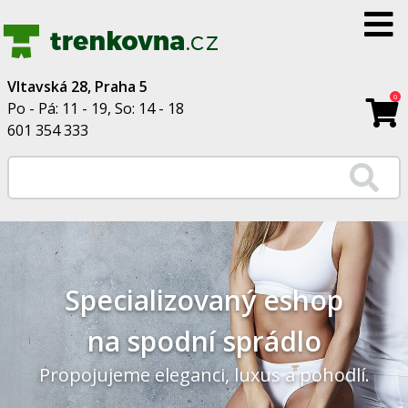
Vltavská 28, Praha 5
0
Po - Pá: 11 - 19, So: 14 - 18
601 354 333
Specializovaný eshop
na spodní sprádlo
Propojujeme eleganci, luxus a pohodlí.