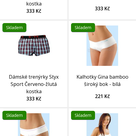
kostka
333 Kč
333 Kč
Skladem
Skladem
Dámské trenýrky Styx
Kalhotky Gina bamboo
Sport Červeno-žlutá
široký bok - bílá
kostka
221 Kč
333 Kč
Skladem
Skladem