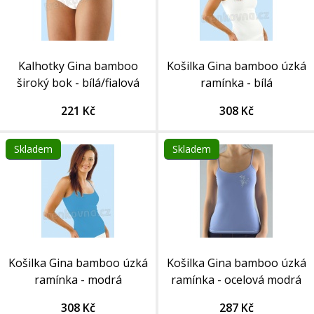
Kalhotky Gina bamboo
Košilka Gina bamboo úzká
široký bok - bílá/fialová
ramínka - bílá
221 Kč
308 Kč
Skladem
Skladem
Košilka Gina bamboo úzká
Košilka Gina bamboo úzká
ramínka - modrá
ramínka - ocelová modrá
308 Kč
287 Kč