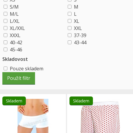
S/M
M
M/L
L
L/XL
XL
XL/XXL
XXL
XXXL
37-39
40-42
43-44
45-46
Skladovost
Pouze skladem
Skladem
Skladem