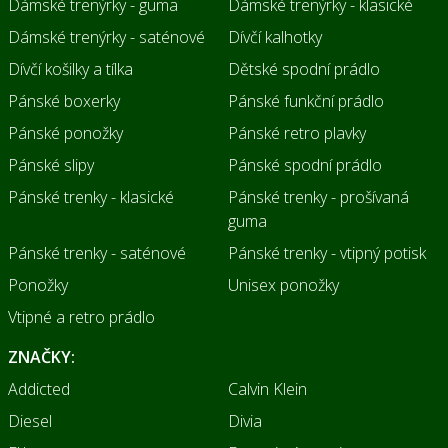
Dámské trenýrky - guma
Dámské trenýrky - klasické
Dámské trenýrky - saténové
Dívčí kalhotky
Dívčí košilky a tílka
Dětské spodní prádlo
Pánské boxerky
Pánské funkční prádlo
Pánské ponožky
Pánské retro plavky
Pánské slipy
Pánské spodní prádlo
Pánské trenky - klasické
Pánské trenky - prošívaná
guma
Pánské trenky - saténové
Pánské trenky - vtipný potisk
Ponožky
Unisex ponožky
Vtipné a retro prádlo
ZNAČKY:
Addicted
Calvin Klein
Diesel
Divia