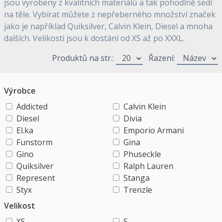
jsou vyrobeny z kvalitních materiálů a tak pohodlně sedí
na těle. Vybírat můžete z nepřeberného množství značek
jako je například Quiksilver, Calvin Klein, Diesel a mnoha
dalších. Velikosti jsou k dostání od XS až po XXXL.
Produktů na str.:
Řazení:
Výrobce
Addicted
Calvin Klein
Diesel
Divia
El.ka
Emporio Armani
Funstorm
Gina
Gino
Phuseckle
Quiksilver
Ralph Lauren
Represent
Stanga
Styx
Trenzle
Velikost
XS
S