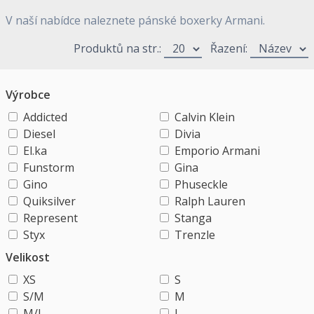
V naší nabídce naleznete pánské boxerky Armani.
Produktů na str.:
Řazení:
Výrobce
Addicted
Calvin Klein
Diesel
Divia
El.ka
Emporio Armani
Funstorm
Gina
Gino
Phuseckle
Quiksilver
Ralph Lauren
Represent
Stanga
Styx
Trenzle
Velikost
XS
S
S/M
M
M/L
L