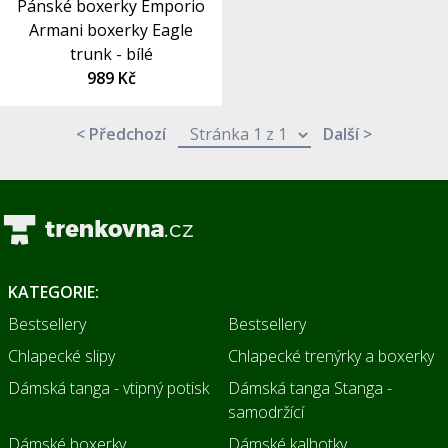
Pánské boxerky Emporio
Armani boxerky Eagle
trunk - bílé
989 Kč
< Předchozí
Další >
KATEGORIE:
Bestsellery
Bestsellery
Chlapecké slipy
Chlapecké trenýrky a boxerky
Dámská tanga - vtipný potisk
Dámská tanga Stanga -
samodržící
Dámské boxerky
Dámské kalhotky