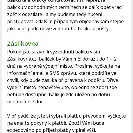
balíku telefonicky kontaktovat. Při nepřebrání
balíčku v dohodnutých termínech se balík opět vrací
zpět k odesílateli a my budeme tedy nuceni
přistupovat k dalším případným objednávkám stejně
jako v případě nevyzvednutého balíku z pošty.
Zásilkovna
Pokud jste si zvolili vyzvednutí balíku v síti
Zásilkovna.cz, balíček by Vám měl dorazit do 1 – 2
dnů na vybrané výdejní místo. Prosíme, vyčkejte na
informační email a SMS zprávu, které obdržíte ve
chvíli, kdy bude zásilka připravena k odběru. Dříve
výdejní místo nenavštěvujte, objednané zboží zde
nebude dostupné. Balík je zde uložen po dobu
minimálně 7 dní.
V případě, že jste si vybrali platbu převodem, vyčkejte
na email s pokyny k platbě. Zboží Vám bude
expedováno po přijetí platby v plné výši.