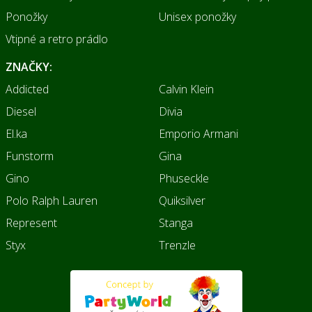
Ponožky
Unisex ponožky
Vtipné a retro prádlo
ZNAČKY:
Addicted
Calvin Klein
Diesel
Divia
El.ka
Emporio Armani
Funstorm
Gina
Gino
Phuseckle
Polo Ralph Lauren
Quiksilver
Represent
Stanga
Styx
Trenzle