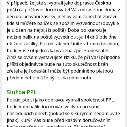
V případě, že jste si vybrali jako dopravce
Českou
poštu
a poštovní doručovatel Vás nezastihne doma v
den doručování zásilky, měl by vám zanechat zprávu
kde si můžete balíček se zbožím vyzvednout (obvykle
je uložen na nejbližší poště). Doba po kterou je
možné balík na poště vyzvednout je 14 dnů ode dne
uložení zásilky. Pokud tak neučiníte v tomto termínu,
bude Vaše objednávka vrácena zpět k odesílateli,
čímž se ovšem vystavujete riziku, že při Vaší případné
příští objednávce bude na tuto skutečnost brán
zřetel a její odeslání může být podmíněno platbou
předem nebo může být zcela odmítnuta.
Služba PPL
Pokud jste si jako dopravce vybrali společnost
PPL
,
bude Vám balík doručován ve dvou po sobě
následujících dnech (pokud se s kurýrem nedomluvíte
jinak). Kurýr Vás bude před každým doručováním