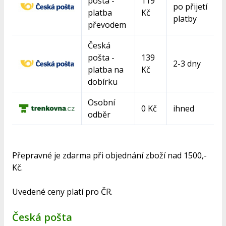
pošta -
119
po přijetí
platba
Kč
platby
převodem
Česká
pošta -
139
2-3 dny
platba na
Kč
dobírku
Osobní
0 Kč
ihned
odběr
Přepravné je zdarma při objednání zboží nad 1500,-
Kč.
Uvedené ceny platí pro ČR.
Česká pošta