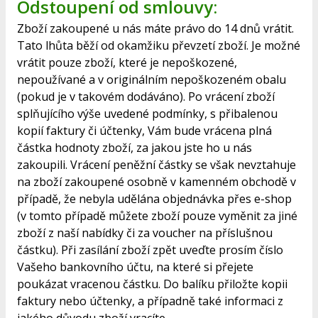
Odstoupení od smlouvy:
Zboží zakoupené u nás máte právo do 14 dnů vrátit.
Tato lhůta běží od okamžiku převzetí zboží. Je možné
vrátit pouze zboží, které je nepoškozené,
nepoužívané a v originálním nepoškozeném obalu
(pokud je v takovém dodáváno). Po vrácení zboží
splňujícího výše uvedené podmínky, s přibalenou
kopií faktury či účtenky, Vám bude vrácena plná
částka hodnoty zboží, za jakou jste ho u nás
zakoupili. Vrácení peněžní částky se však nevztahuje
na zboží zakoupené osobně v kamenném obchodě v
případě, že nebyla udělána objednávka přes e-shop
(v tomto případě můžete zboží pouze vyměnit za jiné
zboží z naší nabídky či za voucher na příslušnou
částku). Při zasílání zboží zpět uveďte prosím číslo
Vašeho bankovního účtu, na které si přejete
poukázat vracenou částku. Do balíku přiložte kopii
faktury nebo účtenky, a případně také informaci z