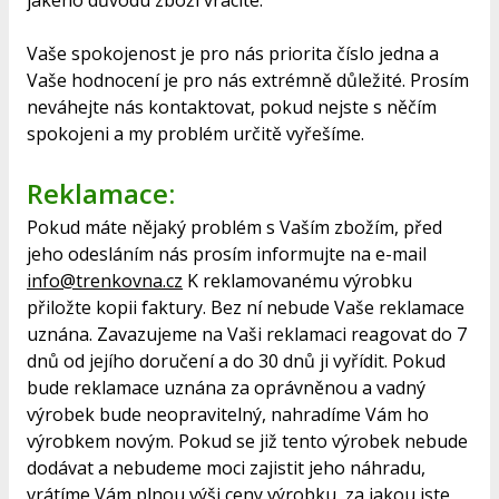
jakého důvodu zboží vracíte.
Vaše spokojenost je pro nás priorita číslo jedna a
Vaše hodnocení je pro nás extrémně důležité. Prosím
neváhejte nás kontaktovat, pokud nejste s něčím
spokojeni a my problém určitě vyřešíme.
Reklamace:
Pokud máte nějaký problém s Vaším zbožím, před
jeho odesláním nás prosím informujte na e-mail
info
@trenkovna
.cz
K reklamovanému výrobku
přiložte kopii faktury. Bez ní nebude Vaše reklamace
uznána. Zavazujeme na Vaši reklamaci reagovat do 7
dnů od jejího doručení a do 30 dnů ji vyřídit. Pokud
bude reklamace uznána za oprávněnou a vadný
výrobek bude neopravitelný, nahradíme Vám ho
výrobkem novým. Pokud se již tento výrobek nebude
dodávat a nebudeme moci zajistit jeho náhradu,
vrátíme Vám plnou výši ceny výrobku, za jakou jste