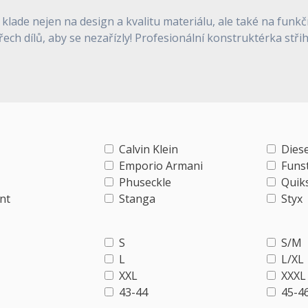
 klade nejen na design a kvalitu materiálu, ale také na funk
třech dílů, aby se nezařízly! Profesionální konstruktérka st
Calvin Klein
Diese
Emporio Armani
Funs
Phuseckle
Quiks
nt
Stanga
Styx
S
S/M
L
L/XL
XXL
XXXL
43-44
45-4