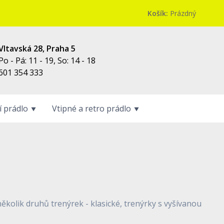
Košík:
Prázdný
Vltavská 28, Praha 5
Po - Pá: 11 - 19, So: 14 - 18
601 354 333
 prádlo
Vtipné a retro prádlo
ěkolik druhů trenýrek - klasické, trenýrky s vyšívanou