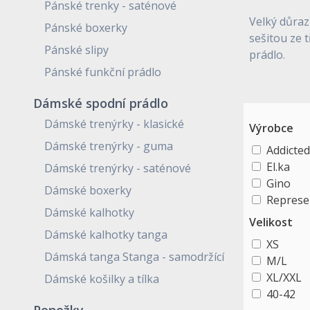
Pánské trenky - saténové
Velký důraz
Pánské boxerky
sešitou ze 
Pánské slipy
prádlo.
Pánské funkční prádlo
Dámské spodní prádlo
Dámské trenýrky - klasické
Výrobce
Dámské trenýrky - guma
Addicted
El.ka
Dámské trenýrky - saténové
Gino
Dámské boxerky
Represe
Dámské kalhotky
Velikost
Dámské kalhotky tanga
XS
Dámská tanga Stanga - samodržící
M/L
XL/XXL
Dámské košilky a tílka
40-42