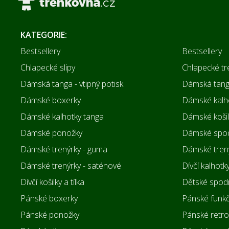
KATEGORIE:
Bestsellery
Bestsellery
Chlapecké slipy
Chlapecké tr
Dámská tanga - vtipný potisk
Dámská tanga
Dámské boxerky
Dámské kalh
Dámské kalhotky tanga
Dámské košilk
Dámské ponožky
Dámské spod
Dámské trenýrky - guma
Dámské trený
Dámské trenýrky - saténové
Dívčí kalhotk
Dívčí košilky a tílka
Dětské spodn
Pánské boxerky
Pánské funkč
Pánské ponožky
Pánské retro