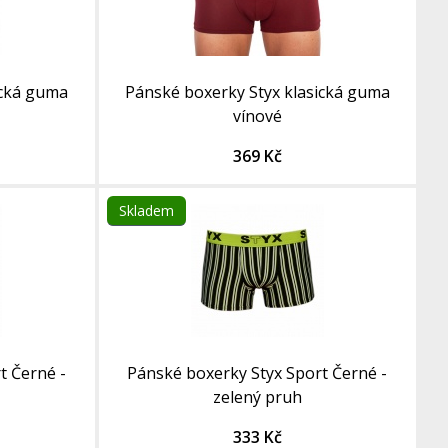
ická guma
Pánské boxerky Styx klasická guma
vínové
369 Kč
Skladem
t Černé -
Pánské boxerky Styx Sport Černé -
zelený pruh
333 Kč