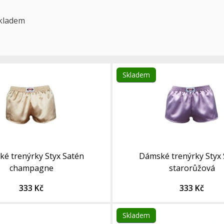
kladem
Skladem
é trenýrky Styx Satén
Dámské trenýrky Styx
champagne
starorůžová
333 Kč
333 Kč
Skladem