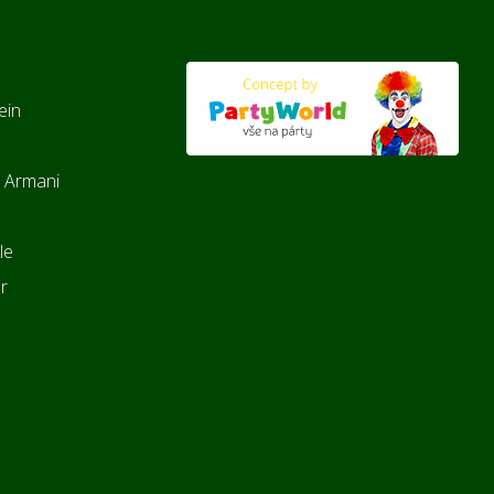
ein
 Armani
le
er