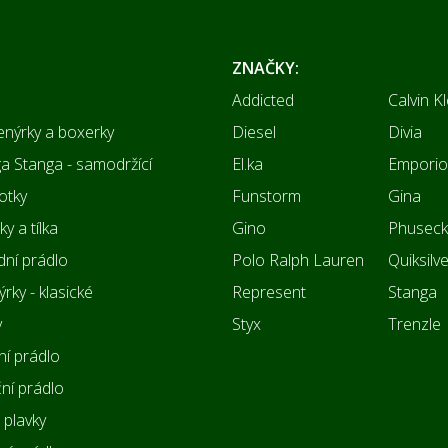
ZNAČKY:
Addicted
Calvin Kl
enýrky a boxerky
Diesel
Divia
 Stanga - samodržící
El.ka
Emporio
otky
Funstorm
Gina
y a tílka
Gino
Phuseck
ní prádlo
Polo Ralph Lauren
Quiksilv
rky - klasické
Represent
Stanga
y
Styx
Trenzle
í prádlo
ní prádlo
 plavky