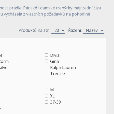
čnost prádla. Pánské i dámské trenýrky mají zadní část
řihu vycházela z vlastních požadavků na pohodlné
Produktů na str.:
Řazení:
l
Divia
torm
Gina
ilver
Ralph Lauren
Trenzle
M
XL
37-39
6