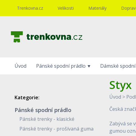
Trenkovna.cz
Velikosti
Materiály
Doprava
Úvod
Pánské spodní prádlo
Dámské spodní
Styx
Úvod
>
Pod
Kategorie:
Česká značk
Pánské spodní prádlo
Pánské trenky - klasické
Zabývá se v
Pánské trenky - prošívaná guma
gumou označ