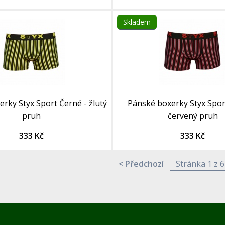
Skladem
rky Styx Sport Černé - žlutý
Pánské boxerky Styx Spor
pruh
červený pruh
333 Kč
333 Kč
< Předchozí