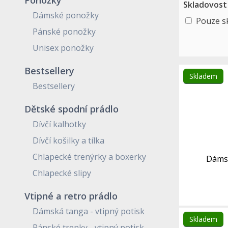
Ponožky
Skladovost
Dámské ponožky
Pouze s
Pánské ponožky
Unisex ponožky
Bestsellery
Skladem
Bestsellery
Dětské spodní prádlo
Dívčí kalhotky
Dívčí košilky a tílka
Chlapecké trenýrky a boxerky
Dámsk
Chlapecké slipy
Vtipné a retro prádlo
Dámská tanga - vtipný potisk
Skladem
Pánské trenky - vtipný potisk