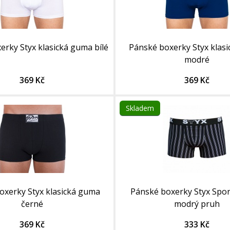
erky Styx klasická guma bílé
Pánské boxerky Styx klas
modré
369 Kč
369 Kč
Skladem
oxerky Styx klasická guma
Pánské boxerky Styx Spor
černé
modrý pruh
369 Kč
333 Kč