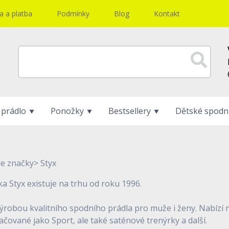
 a platba
Podmínky
Blog
Kontakt
 prádlo
Ponožky
Bestsellery
Dětské spodní
le značky
>
Styx
a Styx existuje na trhu od roku 1996.
ýrobou kvalitního spodního prádla pro muže i ženy. Nabízí n
ované jako Sport, ale také saténové trenýrky a další.