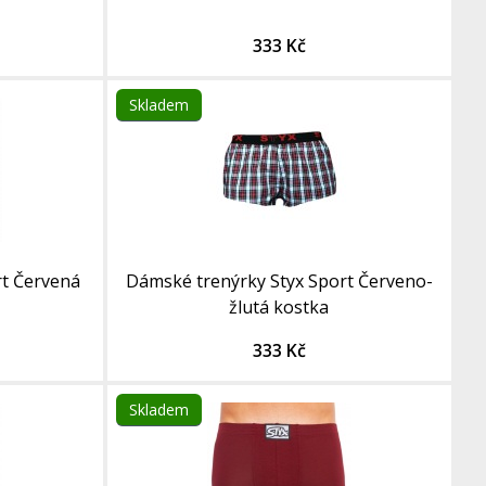
333 Kč
Skladem
rt Červená
Dámské trenýrky Styx Sport Červeno-
žlutá kostka
333 Kč
Skladem