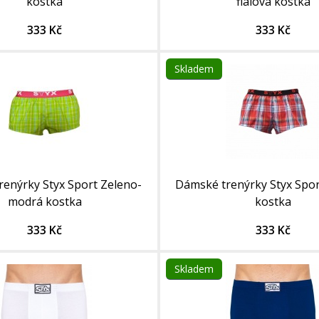
kostka
fialová kostka
333 Kč
333 Kč
Skladem
enýrky Styx Sport Zeleno-
Dámské trenýrky Styx Spo
modrá kostka
kostka
333 Kč
333 Kč
Skladem